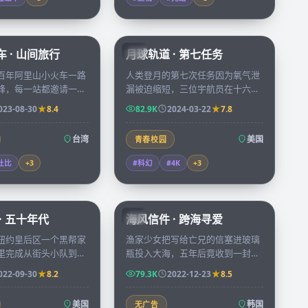
59:04
99:57
 · 山间旅行
月球轨道 · 第七任务
CN
百年阿里山小火车一路
人类登月的第七次任务因为氧气泄
峰，每一站都邀请一位
漏被迫缩短，三位宇航员在十六小
聊自己留在山里的理
时倒计时里必须维修飞船同时完成
023-08-30
8.4
82.9K
2024-03-22
7.8
景与人物相互照亮。
一项关键的地外勘察。
台湾
美国
青春校园
杜比
+
3
#科幻
#4K
+
3
69:14
97:58
· 五十年代
海风信件 · 跨海寻爱
KR
纽约皇后区一个黑帮家
渔家少女把写给亡兄的信塞进玻璃
里完成从街头小队到金
瓶投入大海，五年后竟收到一封来
身，三代人付出的代价
自釜山的回信，跨海展开的笔友关
022-09-30
8.2
79.3K
2022-12-23
8.5
系慢慢把两颗孤独的心拉近。
美国
韩国
无广告