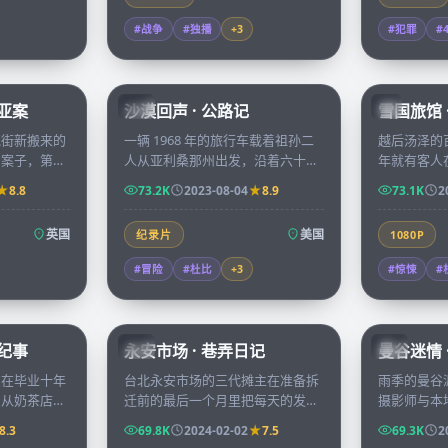
#战争
#独播
+
3
#犯罪
#
68:22
99:40
利亚案
沙漠回声 · 公路记
雪国旅馆 
CN
JP
克街新搬来的
一辆 1968 年的旅行车载着祖孙二
越后汤泽的
的案子，第一
人从亚利桑那州出发，沿着六十六
年就有客人
室中的贵族尸
号公路一路开往海岸，沙漠回声里
综艺组前去
8.8
73.2K
2023-08-04
8.9
73.1K
2
季的迷雾。
夹着祖父年轻时的所有遗憾。
了一位无人
英国
美国
纪录片
1080P
#冒险
#杜比
+
3
#惊悚
#
70:38
99:47
春纪事
永安市场 · 巷弄日记
曼谷迷情 
TW
CN
友在毕业十年
台北永安市场的三代摊主在准备拆
雨季的曼谷
，从奶茶店到
迁前的最后一个月里把每天的发生
摄影师与本
时间慢慢交还
写进市场广播，喜怒哀乐都被巷弄
过后的同一
8.3
69.8K
2024-02-02
7.5
69.3K
2
话。
的烟火气一一收纳。
天他递出了