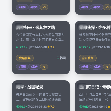
#剧情
#院线
+
3
#剧情
#院线
+
3
58:31
厨神归来 · 米其林之路
雾都侦探 · 维多
KR
CN
六位曾闯荡米其林的大厨重回家乡
维多利亚时代伦敦贝
小镇，用一季的时间把废弃食堂改
私人侦探只接最棘手
造成全城排队的小馆，每集都有一
案就是一具被困在密
77.8K
2024-06-08
7.2
75.3K
2023-11-30
次让人鼻酸的味觉回忆。
体，沿途铺出整整一
韩国
完结剧集
音乐歌舞
#喜剧
#高分
+
3
#悬疑
#高分
+
3
99:04
暗号 · 战国秘录
西门町日记 · 青
JP
TW
关原合战前夕一封暗号信被截获，
西门町的五位中学好
江户密探必须在五日内破译笺纸上
后约定每月聚会一次
的图谱，否则东军主帅会被反间计
酒馆，他们用十二集
70.9K
2024-08-23
7.0
70K
2023-09-19
逼入死地。
彼此当年欠下的一句