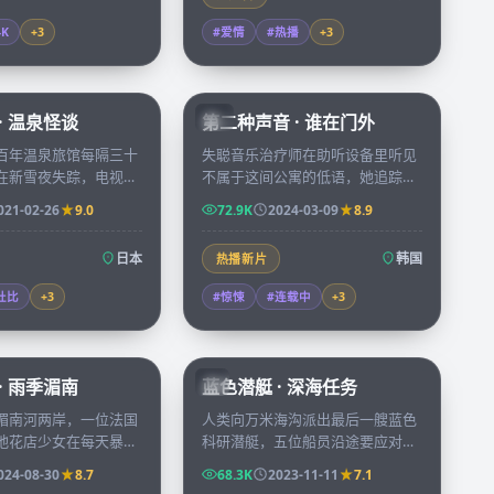
4K
+
3
#爱情
#热播
+
3
99:36
72:34
· 温泉怪谈
第二种声音 · 谁在门外
KR
百年温泉旅馆每隔三十
失聪音乐治疗师在助听设备里听见
在新雪夜失踪，电视台
不属于这间公寓的低语，她追踪声
探访却发现镜头里多出
源走进废弃录音棚，发现自己十年
021-02-26
9.0
72.9K
2024-03-09
8.9
认识的「住客」。
前的失踪记录被人重新打开。
日本
韩国
热播新片
杜比
+
3
#惊悚
#连载中
+
3
99:03
45:53
· 雨季湄南
蓝色潜艇 · 深海任务
JP
湄南河两岸，一位法国
人类向万米海沟派出最后一艘蓝色
地花店少女在每天暴雨
科研潜艇，五位船员沿途要应对未
座桥头偶遇七次，第八
知声纳源、突发洋流和彼此过去的
024-08-30
8.7
68.3K
2023-11-11
7.1
想留下来的理由。
秘密。