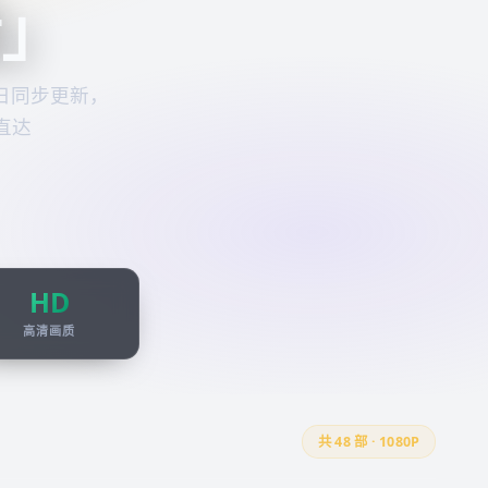
看
」
日同步更新，
直达
HD
高清画质
共
48
部 · 1080P