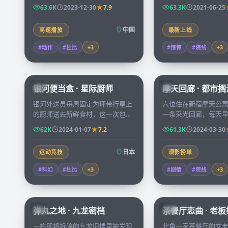
在零下四十度的环境中展开五十六
了一张多年前失踪学
63.6K
2023-12-30
7.9
63.3K
2021-06-25
小时的极限营救。
被迫重新打开尘封的
中国
高速播放
最新上线
#动作
#杜比
+
3
#惊悚
#院线
+
3
59:46
银河便当盒 · 星际厨师
摩天回廊 · 都市搁
JP
JP
银河外送员每周固定为环带行星上
六位住在新宿摩天公
的厨师送去新鲜食材，这一次包裹
一条采光回廊，每天
里藏着一封不知名星球的求救信，
他们慢慢拼凑出彼此
62K
2024-01-07
7.2
61.3K
2024-03-30
她决定改道偏航。
秘人生。
日本
运动竞技
观影榜单
#科幻
#杜比
+
3
#剧情
#院线
+
3
99:59
弹丸之地 · 九龙密档
茶餐厅恋曲 · 老
HK
HK
一栋即将拆除的九龙旧楼里被发现
北角一家茶餐厅的女