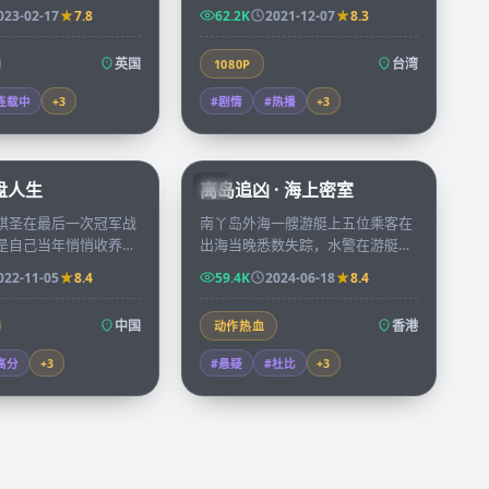
每天的日志逐渐被某种
三十年，新一代年轻人决定用纪录
023-02-17
7.8
62.2K
2021-12-07
8.3
量重写。
片把母亲的航海日志重新呈现。
英国
台湾
1080P
连载中
+
3
#剧情
#热播
+
3
91:43
92:58
棋盘人生
离岛追凶 · 海上密室
HK
棋圣在最后一次冠军战
南丫岛外海一艘游艇上五位乘客在
是自己当年悄悄收养却
出海当晚悉数失踪，水警在游艇舱
弟子，一局棋下了三十
底的一个密室里找到唯一的线索，
022-11-05
8.4
59.4K
2024-06-18
8.4
不重要。
是一张被烧了一半的地图。
中国
香港
动作热血
高分
+
3
#悬疑
#杜比
+
3