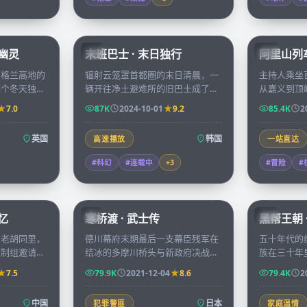
99:39
99:15
堡幽灵
末班巴士 · 末日独行
阿里山列车
KR
TW
苏格兰高地的
辐射云笼罩首都圈的末日清晨，一
主持人乘坐
整个冬天独自
辆开往净土避难所的旧巴士成了七
从嘉义到顶
钟声响起时，
位陌生人最后的方舟，途中每一站
当地年轻人
7.0
87K
2024-10-01
9.2
85.4K
2
里唯一的住
都让他们必须重新评估彼此。
由，沿途风
英国
韩国
高速播放
一站直达
#科幻
#连载中
+
3
#冒险
#
99:17
99:29
忆
寒桥渡 · 武士传
黑帮王朝 
JP
CN
京老胡同里，
德川幕府末期最后一支幕臣残军在
五十年代的
摄制组邀请讲
结冰的多摩川桥头与新政府决战，
族在三十年
后一件事」，
桥北桥南的两位青年武士曾是少年
融帝国的转
7.5
79.9K
2021-12-04
8.6
79.4K
2
的微缩拓本。
时同窗，今日却生死相对。
远超想象。
中国
日本
犯罪警匪
家庭温情