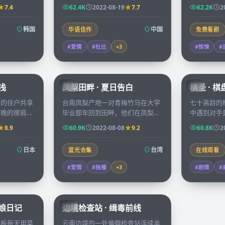
生的照片，他
方银河，两颗心也在镜头与望远镜
岛三个月，
7.4
62.4K
2022-08-19
7.7
62.2K
2
旧档。
之间慢慢靠近。
看不见的力
韩国
中国
华语佳作
免费看剧
#爱情
#杜比
+
3
#惊悚
#
45:37
99:21
浅
凤梨田畔 · 夏日告白
棋圣 · 
TW
CN
寓的住户共享
台南凤梨产地一对青梅竹马在大学
七十高龄的
早晚的擦肩里
毕业那年回到田畔，他们在凤梨花
中遇到对手
正在经历的隐
开的两周里决定是要继续守住家业
失散多年的
8.9
60.9K
2022-08-08
9.2
60.8K
2
还是奔向各自的都市理想。
年，胜负已
日本
台湾
蓝光合集
在线观看
#爱情
#独播
+
3
#剧情
#
70:07
52:09
板娘日记
边境检查站 · 缉毒前线
CN
老板每天用菜
云南边境的一处偏僻检查站连续半