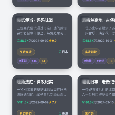
59:19
失忆便当 · 妈妈味道
苏格兰高地 · 古
JP
CN
五位嘉宾尝试通过母亲口述的菜谱
一位历史学者继承了
完整复刻童年便当，每集结尾母亲
一座古堡，决定花一
会蒙眼试吃，给出最严苛却最温柔
整理藏书，第一夜的
88.7K
2024-09-02
9.0
88.3K
2022-10-31
的打分。
她意识到自己并非堡
客。
日本
免费高清
高清影院
#喜剧
#4K
+
3
#惊悚
#完结
+
3
45:15
旺角法庭 · 律政纪实
城北旧事 · 老街记
HK
CN
一名刚出道的辩护律师每周在旺角
一条即将被拆迁的北
法庭遇到的小案子背后都牵动着一
六十位居民被纪录片
条社会议题，三十集案件累积成一
述各自最难忘的「最
81.5K
2022-09-09
7.7
80.3K
2024-03-15
份属于香港当代的法律观察。
每一件都是城市记忆
香港
科幻奇幻
无广告