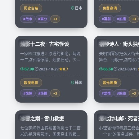
日本
历史古装
免费高清
#战争
#高分
+
3
#喜剧
#热播
+
3
99:25
烛影十二夜 · 古宅怪谈
钢琴诗人 · 街头独
KR
KR
一家四口搬进江原道的祖宅，每晚
失明钢琴家把弘大街
十二点钟摆停摆、烛影摇动，少女
舞台，每晚十点的即
在阁楼里发现了不属于这个时代的
一位独自旅行的小说
67.9K
2021-10-29
8.7
66.6K
2023-09-15
日记，连续十二夜，故事走向无人
乐谱与文字之间慢慢
预料。
韩国
欧美电影
蓝光画质
#惊悚
#热播
+
3
#爱情
#院线
+
3
99:34
冰雪之巅 · 雪山救援
第七封电邮 · 死
CN
KR
七位民间登山客被困海拔七千二百
心理咨询师每周三都
米的暴风雪营地，国家高山救援队
一个 IP 的匿名邮件