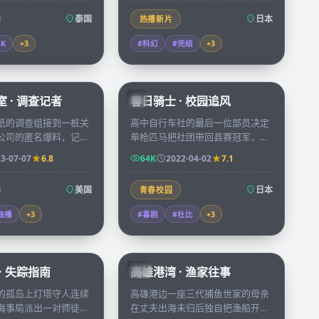
泰国
日本
热播新片
4K
+
3
#科幻
#完结
+
3
50:05
73:38
 · 调查记者
春日骑士 · 校园追风
JP
纸的调查组接到一桩关
高中自行车社的最后一位部员决定
公司的匿名爆料，记者
单枪匹马把社团带回县赛冠军，每
里跨越四个州查证，把
天往返六十公里的训练把胆怯少年
3-07-07
6.8
64K
2022-04-02
7.1
成一条改变法律的新
磨成全县瞩目的风之骑士。
美国
日本
青春校园
独播
+
3
#喜剧
#杜比
+
3
99:30
99:55
· 失踪指南
高雄港湾 · 渔家往事
TW
的孤岛上灯塔守人连续
高雄港边一座三代捕鱼世家的母亲
海事局派出一对师徒守
在丈夫出海未归后独自把渔船开了