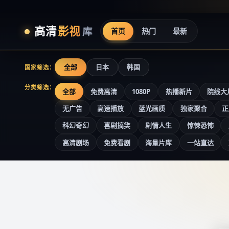
高清
影视
库
首页
热门
最新
全部
日本
韩国
国家筛选：
分类筛选：
全部
免费高清
1080P
热播新片
院线大
无广告
高速播放
蓝光画质
独家聚合
正
科幻奇幻
喜剧搞笑
剧情人生
惊悚恐怖
高清剧场
免费看剧
海量片库
一站直达
高清影视库