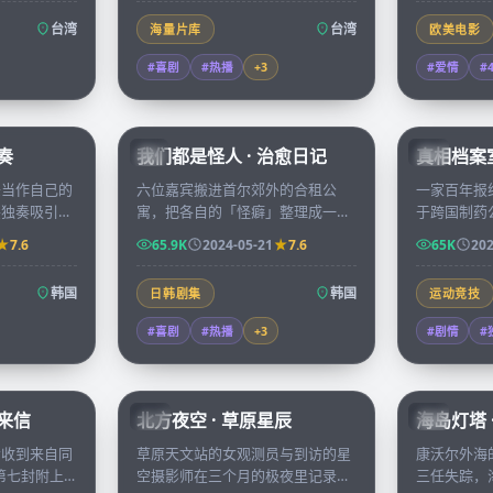
台湾
台湾
海量片库
欧美电影
#喜剧
#热播
+
3
#爱情
#
67:32
66:08
奏
我们都是怪人 · 治愈日记
真相档案室
KR
CN
头当作自己的
六位嘉宾搬进首尔郊外的合租公
一家百年报
兴独奏吸引了
寓，把各自的「怪癖」整理成一档
于跨国制药
编辑，二人在
真人秀，从凌晨三点的辣炒年糕到
们在六个月
7.6
65.9K
2024-05-21
7.6
65K
202
靠近。
午夜的占星派对，治愈观众也治愈
一份档案变
彼此。
闻。
韩国
韩国
日韩剧集
运动竞技
#喜剧
#热播
+
3
#剧情
#
99:14
99:01
者来信
北方夜空 · 草原星辰
海岛灯塔 
CN
CN
会收到来自同
草原天文站的女观测员与到访的星
康沃尔外海
，第七封附上
空摄影师在三个月的极夜里记录北
三任失踪，