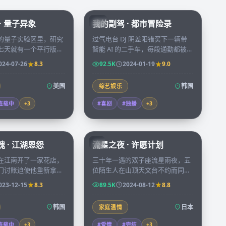
99:49
56:16
· 量子异象
我的副驾 · 都市冒险录
KR
的量子实验区里，研究
过气电台 DJ 阴差阳错买下一辆带
七天就有一个平行版本
智能 AI 的二手车，每段通勤都被
在镜中，七个版本即将
AI 「指点人生」搅得鸡飞狗跳，最
024-07-26
8.3
92.5K
2024-01-19
9.0
时间线开始崩塌。
后却也找回久违的勇气与心动。
美国
韩国
综艺娱乐
连载中
+
3
#喜剧
#独播
+
3
99:48
99:55
 · 江湖恩怨
流星之夜 · 许愿计划
JP
在江南开了一家花店，
三十年一遇的双子座流星雨夜，五
门讨账迫使他重新拿起
位陌生人在山顶天文台不约而同许
束玫瑰背后都藏着一桩
下同一个心愿，第二天他们发现彼
023-12-15
8.3
89.5K
2024-08-12
8.8
。
此命运被无形丝线连接。
韩国
日本
家庭温情
连载中
+
3
#爱情
#完结
+
3