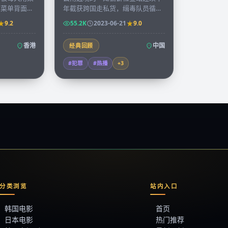
，菜单背面的
年截获跨国走私货，缉毒队员循着
抄录下来出版
一枚不起眼的硬币追到金三角，揭
9.2
55.2K
2023-06-21
9.0
。
开十年前未结的旧案。
香港
中国
经典回顾
#犯罪
#热播
+
3
分类浏览
站内入口
韩国电影
首页
日本电影
热门推荐