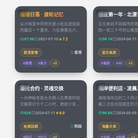
99:24
维港日落 · 渡轮记忆
创业第一年 · 北
HK
CN
尖沙咀至中环的天星小轮在退役前
五位来自不同城市的
的最后一个夏天，六位乘客在六段
阳一处三十平的公寓
日落里说出彼此守了几十年的秘
成办公室，把厨房当
97.9K
2021-07-10
7.2
96.1K
2024-06-11
密，渡轮也写完了它的告别诗。
录创业第一年的每一
启。
香港
甜宠爱情
蓝光画质
#剧情
#高分
+
3
#喜剧
#4K
+
3
99:50
暮光合约 · 灵魂交换
海岸便利店 · 凌
KR
JP
一份神秘条款允许两人在黄昏时段
湘南海岸边的二十四
交换意识七十二小时，绝症少女与
晨三点会出现固定的
亡命赌徒签下契约，谁也没想到那
个人都带着各自的失
92K
2024-07-11
8.0
90.8K
2024-05-05
是一桩跨越生死的精密阴谋。
杯关东煮的温度。
韩国
经典回顾
海量片库
#科幻
#杜比
+
3
#治愈
#热播
+
3