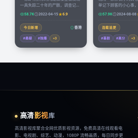
一具失踪二十年的尸骸，调查记者
单记下顾客的小心事
凭着发黄的房屋契约逐层走访租
句子悄悄被一位常客
58.7K
2022-04-15
6.9
57.9K
2024-08-08
户，揭开一段被忽略的城市秘史。
成书，引发全港回响
香港
今日新增
连载追更
#悬疑
#独播
+
3
#喜剧
#高分
+
3
高清
影视
库
高清影视库
聚合全网优质影视资源，
免费高清在线观看
电
影、电视剧、综艺、动漫，1080P 流畅画质，每日同步更