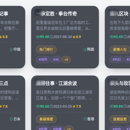
45:51
96:07
漂记事
一拳定胜 · 拳台传奇
第九区块 
KR
CN
青年合租在朝
前重量级冠军在工厂沦为临时工，
在地下九层
里，把客厅当
看见养女被欺压后重披拳套，从地
员发现每隔
成会议室，记
下擂台一路打回亚锦赛擂主，每一
的自己出现
6.8
95.4K
2021-08-26
6.9
93.4K
2
次崩溃与重
拳都是为家人讨回的尊严。
相遇时，主
中国
韩国
热门排行
剧情人生
#动作
#4K
+
3
#科幻
#
52:28
99:41
晨三点
黑帮往事 · 江湖余波
拳头与玫瑰
HK
KR
小时便利店凌
昔日黑帮大佬刑满归来发现江湖早
退役特种兵
几位常客，每
已易主，旧部一个个登门祭拜，他
旧日仇家上
眠故事换取一
在四十八小时内必须决定是退出还
拳头，每一
7.8
90.6K
2023-03-25
7.9
89.8K
2
是再造一段新江湖。
未了的恩怨
日本
香港
悬疑推理
连载追更
#犯罪
#热播
+
3
#动作
#